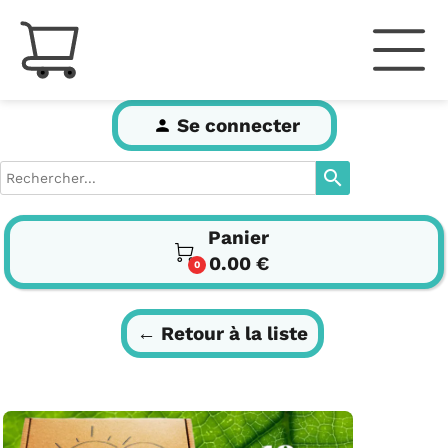
Se connecter
person
search
Panier

0.00 €
0
← Retour à la liste