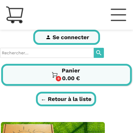
Se connecter
person
search
Panier

0.00 €
0
← Retour à la liste